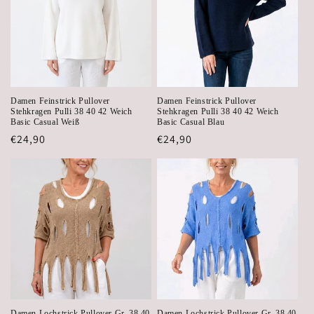
Damen Feinstrick Pullover
Damen Feinstrick Pullover
Stehkragen Pulli 38 40 42 Weich
Stehkragen Pulli 38 40 42 Weich
Basic Casual Weiß
Basic Casual Blau
Regular
€24,90
Regular
€24,90
price
price
Damen Lochstrick Pullover Gr. 38 40
Damen Lochstrick Pullover Gr. 38 40