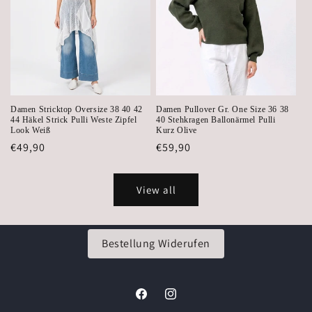
Damen Stricktop Oversize 38 40 42
Damen Pullover Gr. One Size 36 38
44 Häkel Strick Pulli Weste Zipfel
40 Stehkragen Ballonärmel Pulli
Look Weiß
Kurz Olive
Regular
€49,90
Regular
€59,90
price
price
View all
Bestellung Widerufen
Facebook
Instagram