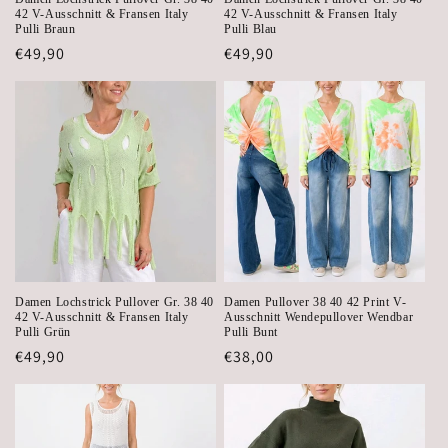
42 V-Ausschnitt & Fransen Italy
42 V-Ausschnitt & Fransen Italy
Pulli Braun
Pulli Blau
Regular
€49,90
Regular
€49,90
price
price
Damen Lochstrick Pullover Gr. 38 40
Damen Pullover 38 40 42 Print V-
42 V-Ausschnitt & Fransen Italy
Ausschnitt Wendepullover Wendbar
Pulli Grün
Pulli Bunt
Regular
€49,90
Regular
€38,00
price
price