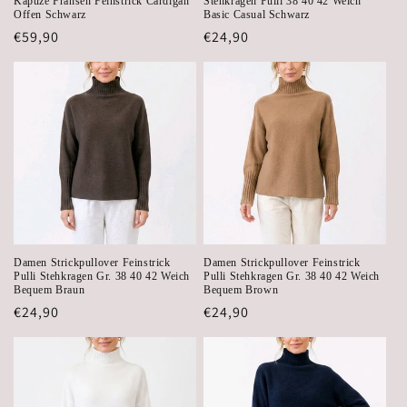
Kapuze Fransen Feinstrick Cardigan
Stehkragen Pulli 38 40 42 Weich
Offen Schwarz
Basic Casual Schwarz
Regular
€59,90
Regular
€24,90
price
price
Damen Strickpullover Feinstrick
Damen Strickpullover Feinstrick
Pulli Stehkragen Gr. 38 40 42 Weich
Pulli Stehkragen Gr. 38 40 42 Weich
Bequem Braun
Bequem Brown
Regular
€24,90
Regular
€24,90
price
price